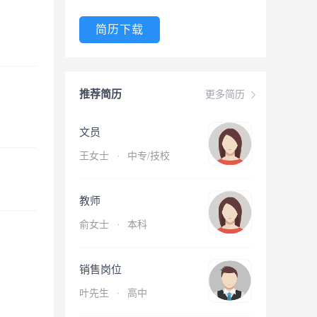
简历下载
推荐简历
更多简历
文员
王女士
·
中专/技校
教师
俞女士
·
本科
销售岗位
叶先生
·
高中